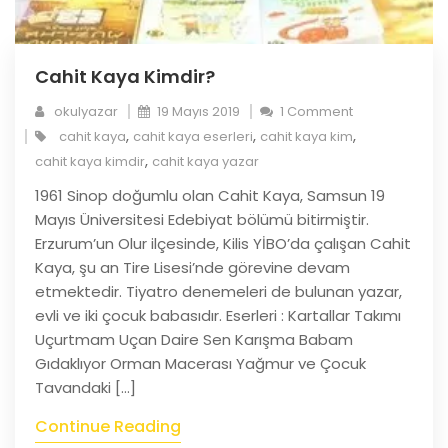
Cahit Kaya Kimdir?
okulyazar
19 Mayıs 2019
1 Comment
,
,
,
cahit kaya
cahit kaya eserleri
cahit kaya kim
,
cahit kaya kimdir
cahit kaya yazar
1961 Sinop doğumlu olan Cahit Kaya, Samsun 19
Mayıs Üniversitesi Edebiyat bölümü bitirmiştir.
Erzurum’un Olur ilçesinde, Kilis YİBO’da çalışan Cahit
Kaya, şu an Tire Lisesi’nde görevine devam
etmektedir. Tiyatro denemeleri de bulunan yazar,
evli ve iki çocuk babasıdır. Eserleri : Kartallar Takımı
Uçurtmam Uçan Daire Sen Karışma Babam
Gıdaklıyor Orman Macerası Yağmur ve Çocuk
Tavandaki […]
Continue Reading