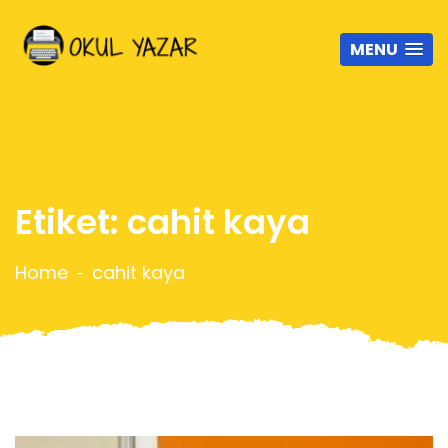
MENU
Etiket:
cahit kaya
Home
cahit kaya