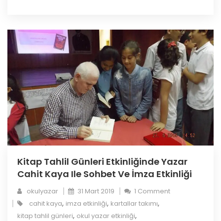
Kitap Tahlil Günleri Etkinliğinde Yazar
Cahit Kaya Ile Sohbet Ve İmza Etkinliği
okulyazar
31 Mart 2019
1 Comment
,
,
,
cahit kaya
imza etkinliği
kartallar takımı
,
,
kitap tahlil günleri
okul yazar etkinliği