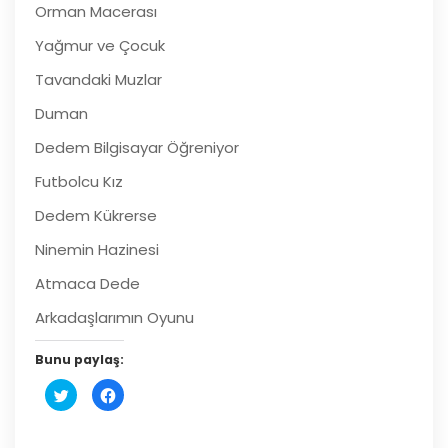
Orman Macerası
Yağmur ve Çocuk
Tavandaki Muzlar
Duman
Dedem Bilgisayar Öğreniyor
Futbolcu Kız
Dedem Kükrerse
Ninemin Hazinesi
Atmaca Dede
Arkadaşlarımın Oyunu
Bunu paylaş:
Twitter
Facebook'ta
üzerinde
paylaşmak
paylaşmak
için
için
tıklayın
tıklayın
(Yeni