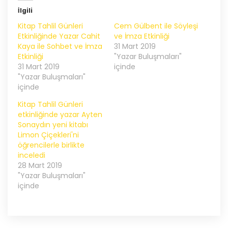
(Yeni
pencerede
pencerede
açılır)
İlgili
açılır)
Kitap Tahlil Günleri
Cem Gülbent ile Söyleşi
Etkinliğinde Yazar Cahit
ve İmza Etkinliği​
Kaya ile Sohbet ve İmza
31 Mart 2019
Etkinliği
"Yazar Buluşmaları"
31 Mart 2019
içinde
"Yazar Buluşmaları"
içinde
Kitap Tahlil Günleri
etkinliğinde yazar Ayten
Sonaydın yeni kitabı
Limon Çiçekleri'ni
öğrencilerle birlikte
inceledi
28 Mart 2019
"Yazar Buluşmaları"
içinde