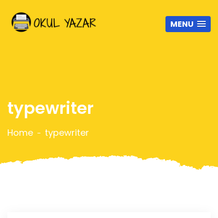
MENU
typewriter
Home
typewriter