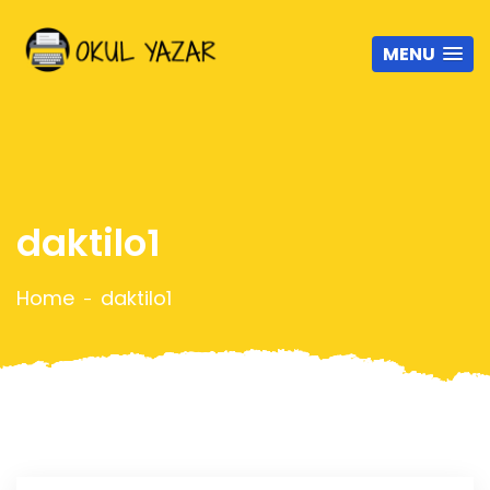
MENU
daktilo1
Home
daktilo1