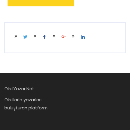
OkulYazar.Net
Okullarla yazarları
buluşturan platform.