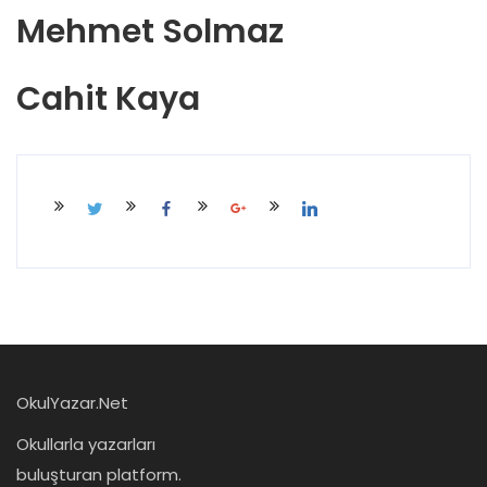
Mehmet Solmaz
Cahit Kaya
OkulYazar.Net
Okullarla yazarları
buluşturan platform.